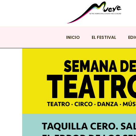
Saltar
al
contenido
FESTIVAL M
Festival Internacional de Tea
INICIO
EL FESTIVAL
EDI