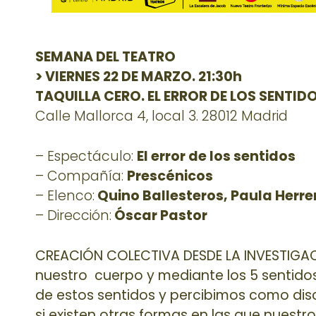
SEMANA DEL TEATRO
> VIERNES 22 DE MARZO. 21:30h
TAQUILLA CERO. EL ERROR DE LOS SENTID
Calle Mallorca 4, local 3. 28012 Madrid
– Espectáculo:
El error de los sentidos
– Compañía:
Prescénicos
– Elenco:
Quino Ballesteros, Paula Herr
– Dirección:
Óscar Pastor
CREACIÓN COLECTIVA DESDE LA INVESTIGA
nuestro cuerpo y mediante los 5 sentidos: e
de estos sentidos y percibimos como di
si existen otras formas en las que nuestr